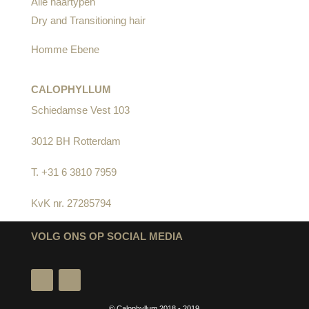
Alle haartypen
Dry and Transitioning hair
Homme Ebene
CALOPHYLLUM
Schiedamse Vest 103
3012 BH Rotterdam
T. +31 6 3810 7959
KvK nr. 27285794
VOLG ONS OP SOCIAL MEDIA
© Calophyllum 2018 - 2019